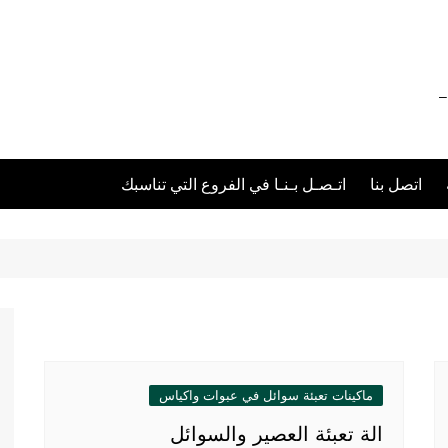
012111 – 01211116955 – 01211116956 –
اتصل بنا
اتـصـل بـنـا في الفروع التي تناسبك
ماكينات تعبئة سوائل في عبوات واكياس
الة تعبئة العصير والسوائل