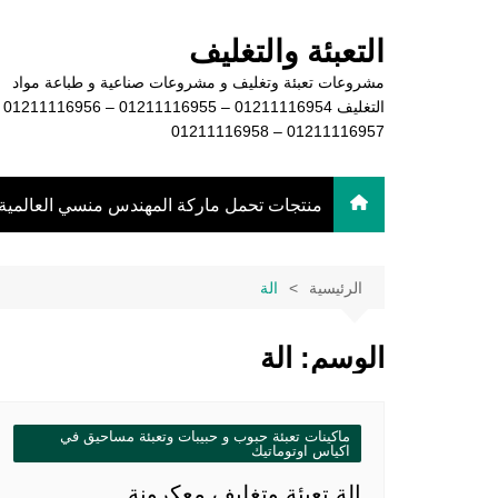
لتجاوز
لى
التعبئة والتغليف
لمحتوى
مشروعات تعبئة وتغليف و مشروعات صناعية و طباعة مواد
التغليف 16954
01211116957 – 01211116958
منتجات تحمل ماركة المهندس منسي العالمية
الرئيسية
الة
الوسم:
الة
ماكينات تعبئة حبوب و حبيبات وتعبئة مساحيق في
اكياس اوتوماتيك
الة تعبئة وتغليف معكرونة