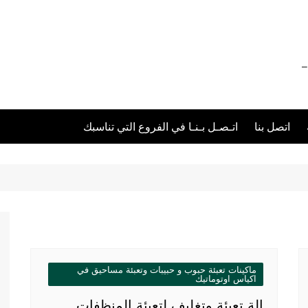
012111 – 01211116955 – 01211116956 –
اتصل بنا
اتـصـل بـنـا في الفروع التي تناسبك
ماكينات تعبئة حبوب و حبيبات وتعبئة مساحيق في
اكياس اوتوماتيك
الة تعبئة وتغليف لتعبئة المنظفات