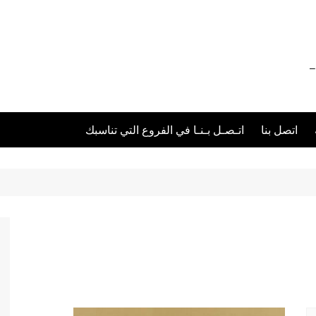
012111 – 01211116955 – 01211116956 –
اتصل بنا
اتـصـل بـنـا في الفروع التي تناسبك