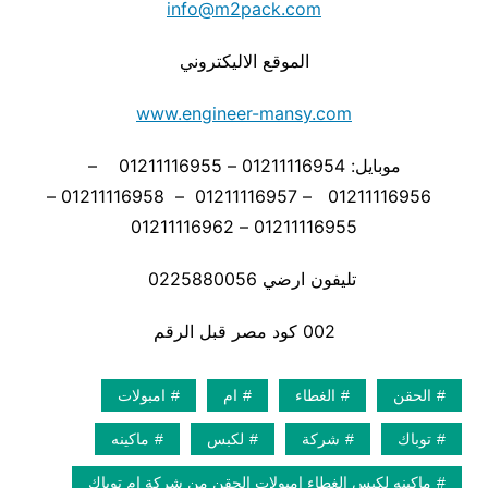
info@m2pack.com
الموقع الاليكتروني
www.engineer-mansy.com
موبايل: 01211116954 – 01211116955 –
01211116956 – 01211116957 – 01211116958 –
01211116955 – 01211116962
تليفون ارضي 0225880056
002 كود مصر قبل الرقم
الحقن
الغطاء
ام
امبولات
توباك
شركة
لكبس
ماكينه
ماكينه لكبس الغطاء امبولات الحقن من شركة ام توباك