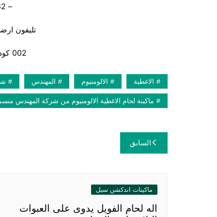
– 01211116962
تليفون ارضي 880056
002 كود مصر قبل الرقم
الاغطية
الالومنيوم
المهندس
شر
ماكينة لحام الاغطية الالومنيوم من شركة المهندس منس
تصفّح
السابق
المقالات
ماكينات اندكشن سيل
اله لحام الفويل يدوى على العبوات