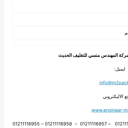
يق شركة المهندس منسي للتغليف الحديث
ايميل:
info@m2pac
ع الاليكتروني
www.engineer-m
موبايل: 01211116954 – 01211116955 – 01211116956 – 01211116957 – 01211116958 – 01211116955