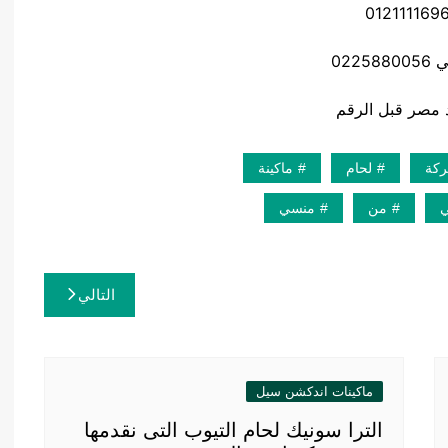
0225
كة
لحام
ماكينة
ي
من
منسي
التالي
ماكينات اندكشن سيل
الترا سونيك لحام التيوب التى نقدمها