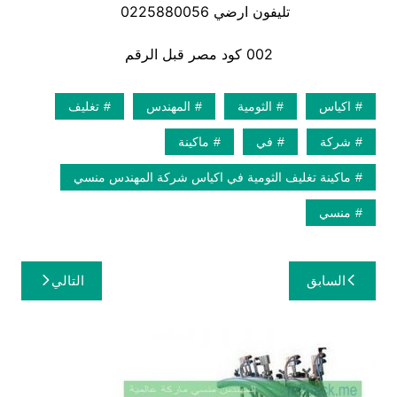
تليفون ارضي 0225880056
002 كود مصر قبل الرقم
اكياس
الثومية
المهندس
تغليف
شركة
في
ماكينة
ماكينة تغليف الثومية في اكياس شركة المهندس منسي
منسي
تصفّح
السابق
التالي
المقالات