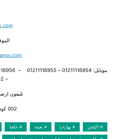
k.com
الموق
ansy.com
– 01211116962
تليفون ارضي 880056
002 كود مصر قبل الرقم
اكياس
بهارات
تعبئة
جافة