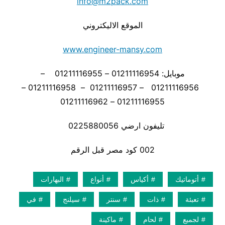
info@m2pack.com
الموقع الاليكتروني
www.engineer-mansy.com
موبايل: 01211116954 – 01211116955 –
01211116956 – 01211116957 – 01211116958 –
01211116955 – 01211116962
تليفون ارضي 0225880056
002 كود مصر قبل الرقم
أتوماتيك
أكياس
أنواع
البهارات
تعبئة
ذات
سنتر
سيلنج
في
لجميع
لحام
ماكينة