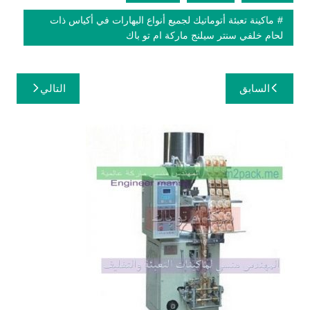
ماكينة تعبئة أتوماتيك لجميع أنواع البهارات في أكياس ذات
لحام خلفي سنتر سيلنج ماركة ام تو باك
تصفّح
السابق
التالي
المقالات