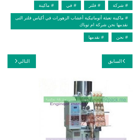
شركة
فلتر
في
ماكينة
ماكينة تعبئة أتوماتيكية أعشاب الزهورات في أكياس فلتر التى
نقدمها نحن شركة ام توباك
نحن
نقدمها
تصفّح
السابق
التالي
المقالات