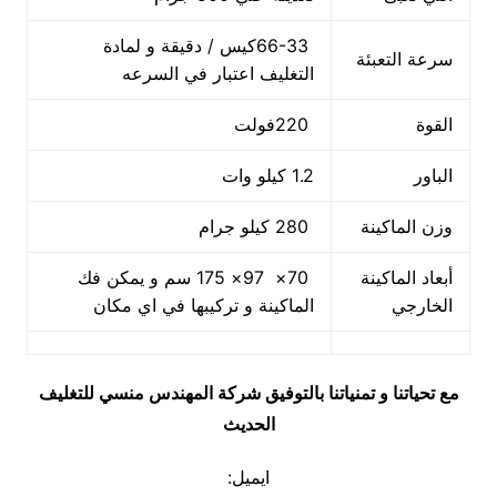
66-33كيس / دقيقة و لمادة
سرعة التعبئة
التغليف اعتبار في السرعه
القوة
220فولت
الباور
1.2 كيلو وات
وزن الماكينة
280 كيلو جرام
أبعاد الماكينة
70× 97× 175 سم و يمكن فك
الخارجي
الماكينة و تركيبها في اي مكان
مع تحياتنا و تمنياتنا بالتوفيق شركة المهندس منسي للتغليف
الحديث
ايميل: