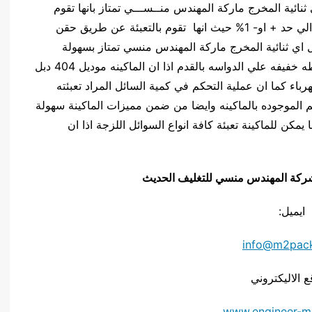
جة اذ ان هذه الماكينة موديل 404 دبل اي ثنائية المخرج ماركة المهندس منــســـي تمتاز بانها تقوم
بالتعبئه المحكمه حيث ان عملية التعبئة تكون محكمة الي حد + او- 1% حيث انها تقوم بالتعبئة عن طريق حقن
 في العبوه كما ان هذه الماكينه موديل 404 دبل اي ثنائية المخرج ماركة المهندس منسي تمتاز بسهولة
الاستخدام و عملية التعبئه تتم عن طريق الضغط ضغطه خفيفه علي الدواسه بالقدم اذا ان الماكينه موديل 404 دبل
رباء كما ان عملية التحكم في كمية السائل المراد تعبئته
الموجوده بالماكينه وايضا من ضمن مميزات الماكينة سهولة
مكن للماكينة تعبئة كافة انواع السوائل اللزجة اذا ان
يق شركة المهندس منسي للتغليف الحديث
ايميل:
info@m2pac
ع الاليكتروني
www.engineer-m