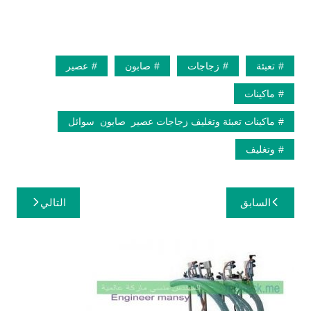
تعبئة
زجاجات
صابون
عصير
ماكينات
ماكينات تعبئة وتغليف زجاجات عصير صابون سوائل
وتغليف
تصفّح
السابق
التالي
المقالات