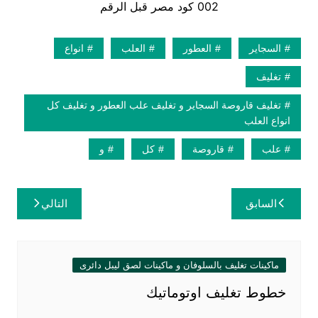
002 كود مصر قبل الرقم
السجاير
العطور
العلب
انواع
تغليف
تغليف قاروصة السجاير و تغليف علب العطور و تغليف كل
انواع العلب
علب
قاروصة
كل
و
تصفّح
السابق
التالي
المقالات
ماكينات تغليف بالسلوفان و ماكينات لصق ليبل دائرى
خطوط تغليف اوتوماتيك