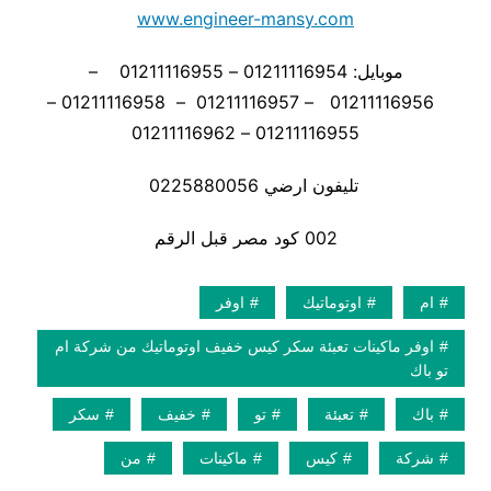
www.engineer-mansy.com
موبايل: 01211116954 – 01211116955 –
01211116956 – 01211116957 – 01211116958 –
01211116955 – 01211116962
تليفون ارضي 0225880056
002 كود مصر قبل الرقم
ام
اوتوماتيك
اوفر
اوفر ماكينات تعبئة سكر كيس خفيف اوتوماتيك من شركة ام
تو باك
باك
تعبئة
تو
خفيف
سكر
شركة
كيس
ماكينات
من