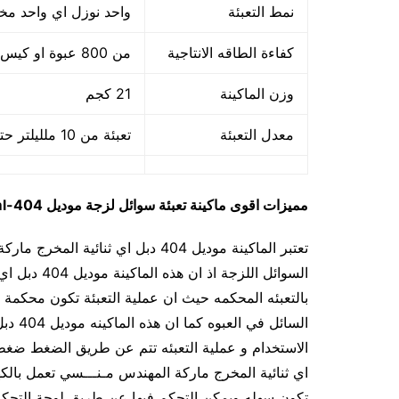
نمط التعبئة
واحد نوزل اي واحد مخ
كفاءة الطاقه الانتاجية
من 800 عبوة او كيس حتي 1700 عبوه او كيس في الساعة
وزن الماكينة
21 كجم
معدل التعبئة
تعبئة من 10 ملليلتر حتي 100 ملليلتر
مميزات
اقوى ماكينة تعبئة سوائل لزجة
موديل
404-100ml
تعتبر الماكينة موديل 404 دبل اي ثن
السوائل اللز
السائل
اي ثنائية المخرج ماركة المهندس مـنـــسي تعمل بالكه
تكون سهله ويمكن التحكم فيها عن طريق لوحة التحكم 