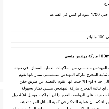
رج
ماركة مهندس منسي
ائية المخرج ماركة المهندس مـنــسي من الماكينات العمليه الممتازه في تعبئة
جة اذ ان هذه الماكينة موديل 404 دبل اي ثنائية المخرج ماركة المهندس منــســـي تمتاز بانها تقوم
بالتعبئه المحكمه حيث ان عملية التعبئة تكون محكمة الي حد + او- 1% حيث انها تقوم بالتعبئة عن طريق حقن
 في العبوه كما ان هذه الماكينه موديل 404 دبل اي ثنائية المخرج ماركة المهندس منسي تمتاز بسهولة
الاستخدام و عملية التعبئه تتم عن طريق الضغط ضغطه خفيفه علي الدواسه بالقدم اذا ان الماكينه موديل 404 دبل
رباء كما ان عملية التحكم في كمية السائل المراد تعبئته
الموجوده بالماكينه وايضا من ضمن مميزات الماكينة سهولة