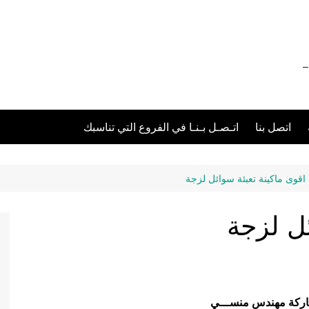
012111 – 01211116955 – 01211116956 –
اتصل بنا
اتـصـل بـنـا في الفروع التي تناسبك
اقوى ماكينة تعبئة سوائل لزجة
ئل لزجة
ركة مهندس منســـي