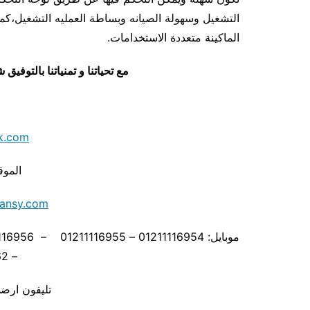
التشغيل وسهولة الصيانه وبساطة العمليه التشغيل،كما ي
الماكينة متعددة الاستخدامات.
مع تحياتنا و تمنياتنا بالتوف
k.com
الموق
ansy.com
– 01211116962
تليفون ارضي 880056