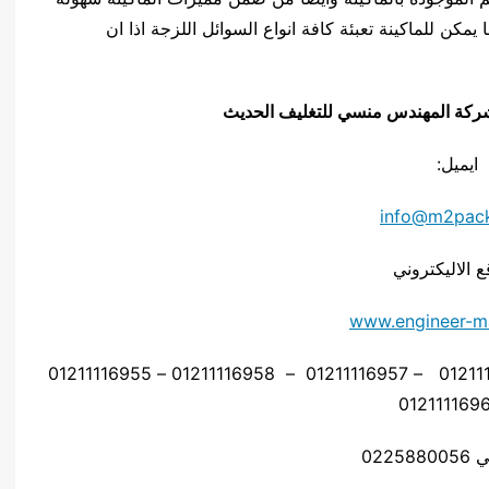
مكن للماكينة تعبئة كافة انواع السوائل اللزجة اذا ان
يق شركة المهندس منسي للتغليف الحديث
ايميل:
info@m2pac
ع الاليكتروني
www.engineer-m
موبايل: 01211116954 – 01211116955 – 01211116956 – 01211116957 – 01211116958 – 01211116955
0225