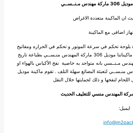
موديل 306 ماركة مهندس مـنــســي
يث ان الماكينة متعددة الاغراض
هاز اضافى مع الماكينة
ـــسي مزودة بلوحة تحكم في سرعة الموتور و تحكم في الحراره ومفاتيح
تحكم في المراوح الخاصة بالتهويه والتبريد ، كما تقوم ماكيناتنا موديل 306 ماركة المهندس منـســي بطباعة تاريخ
حراري . تمتاز موديل 306 ماركة المهندس مـنــسي بانه متواجد به خاصية نفخ الأكياس بالهواء او
لماكينة موديل 306 ماركة المهندس منـســي لتعبئة البضائع سهلة التلف . تقوم ماكينة موديل
يق شركة المهندس منسي للتغليف الحديث
ايميل:
info@m2pac