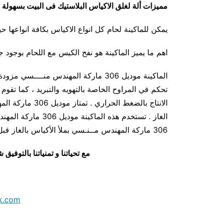
مميزات
ألة لغلق الاكياس البلاستيك فى البيت بسهولة
يمكن للماكينة لحام كل انواع الاكياس بكافة انواعها ح
اهم ما يميز الماكينة هو نفخ الكيس مع اللحام بوجود ج
الماكينة موديل 306 ماركة المهندس منـ
الانتاج بالضغط ال
الغاز . تستخدم هذه ا
306 ماركة المهندس مــنـسي بملأ الأكياس بالغاز قبل اللحام لنفخها و ذلك لحمايتها خلال النقل
مع تحياتنا و تمنياتنا بالتوف
k.com