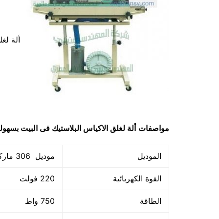
ألة لغل
مواصفات
ألة لغلق الاكياس البلاستيك فى البيت بسهول
الموديل
موديل 306 ماركة المهندس منســـي
القوة الكهربائية
220 فولت
الطاقة
750 واط