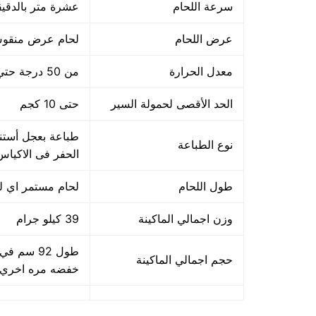
سرعة اللحام
عشرة متر بالدقيق
عرض اللحام
لحام عرض منقوش 12 مم و يمكن زيادته
معدل الحرارة
من 50 درجة حتي 300 درجة مئويه
الحد الأقصى لحمولة السير
حتى 10 كجم
طباعة بعجل أستنل
نوع الطباعة
الحفر فى الاكياس 
طول اللحام
لحام مستمر اي لحام بلا حد
وزن اجمالي الماكينة
39 كيلو جرام
حجم اجمالي الماكينة
خفضه مره اخري