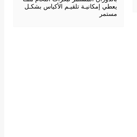
يعطي إمكانيـة تلقيـم الأكياس بشكـل
مستمر