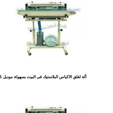
ألة لغلق الاكياس البلاستيك فى البيت بسهولة موديل 306 ماركة مهندس منــسي