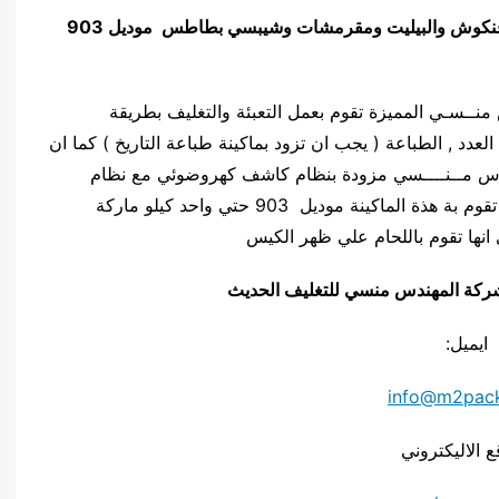
 و فنكوش والبيليت ومقرمشات وشيبسي بطاطس
موديل 903
ركة المهندس منــسـي المميزة تقوم بعمل التعبئة والتغليف بطريقة
لعدد , الطباعة ( يجب ان تزود بماكينة طباعة التاريخ ) كما ان
يلو ماركة المهندس مــنــــسي مزودة بنظام كاشف كهروضوئي مع نظام
السرعة المتغيرة ( ستيب ليس ) , كما ان اللحام التي تقوم بة هذة الماكينة موديل 903 حتي واحد كيلو ماركة
انها تقوم باللحام علي ظهر الكيس
يق شركة المهندس منسي للتغليف الحديث
ايميل:
info@m2pac
ع الاليكتروني