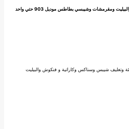
آلة تعبئة وتغليف شيبس وسناكس وكاراتية و فنكوش والبيليت ومقرمشات وشيبسي بطاطس موديل 903 حتي واحد
ئة وتغليف شيبس وسناكس وكاراتية و فنكوش والبيليت