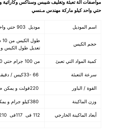
مواصفات
آلة تعبئة وتغليف شيبس وسناكس وكاراتي
حتي واحد كيلو ماركة مهندس مـنسي
اسم الموديل
موديل 903 حتي واحد كيلو ماركة المهندس منســي
حجم الكيس
تعديل طول الكيس و
كمية المواد التي تعبئ
من 100 جرام حتي 1000 جرام واحد كيلو
سرعة التعبئة
66 -33كيس / دقيقة و لمادة التغليف اعتبار في السرعه
القوة / الباور
220فولت و يمكن ضبط الفولت حسب الكهرباء المتاحه 2.5 كيلو وات
وزن الماكينة
380كيلو جرام و يمكن فك الماكينة و تركيبها في اي مكان
أبعاد الماكينة الخارجي
112 فى 117فى 210سم و يمكن فك الماكينة و تركيبها في اي مكان