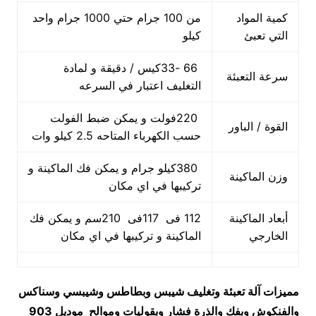
كمية المواد
من 100 جرام حتي 1000 جرام واحد
التي تعبئ
كيلو
66 -33كيس / دقيقة و لمادة
سرعة التعبئة
التغليف اعتبار في السرعه
220فولت و يمكن ضبط الفولت
القوة / الباور
حسب الكهرباء المتاحه 2.5 كيلو وات
380كيلو جرام و يمكن فك الماكينة و
وزن الماكينة
تركيبها في اي مكان
أبعاد الماكينة
112 فى 117فى 210سم و يمكن فك
الخارجي
الماكينة و تركيبها في اي مكان
مميزات
آلة تعبئة وتغليف شيبس وبطاطس وشيبسي وسناكس
والفنكوش وبفك والذرة فشار وبقوليات وموالح
موديل 903